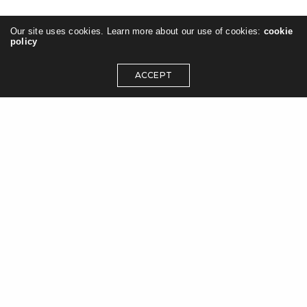
Our site uses cookies. Learn more about our use of cookies:
cookie
policy
ACCEPT
NOUS CONTACTER
107-109, rue de Picpus
75012 Paris
Tel. +33 (0) 1 53 02 06 00
Fax. +33 (0) 1 53 02 06 06
Email : Cliquer ici
FRANÇAISE DU VERRE