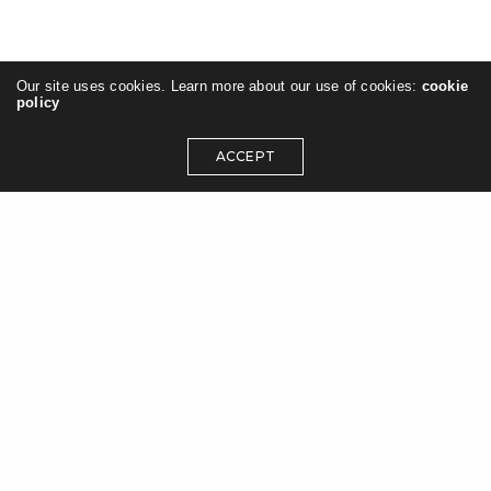
Our site uses cookies. Learn more about our use of cookies:
cookie
policy
ACCEPT
NOUS CONTACTER
107-109, rue de Picpus
75012 Paris
Tel. +33 (0) 1 53 02 06 00
Fax. +33 (0) 1 53 02 06 06
Email : Cliquer ici
FRANÇAISE DU VERRE